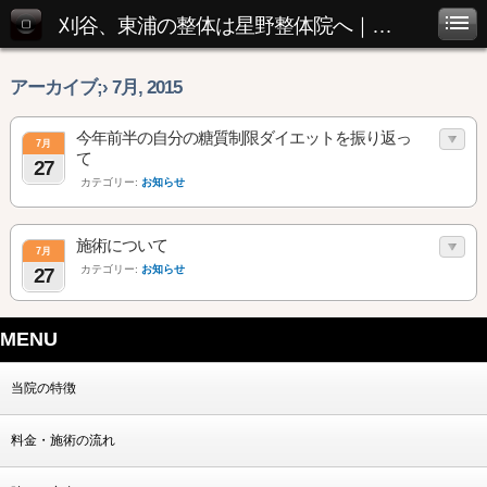
刈谷、東浦の整体は星野整体院へ｜腰痛・肩こり・座骨神経痛など
アーカイブ;› 7月, 2015
今年前半の自分の糖質制限ダイエットを振り返っ
7月
て
27
カテゴリー:
お知らせ
施術について
7月
カテゴリー:
お知らせ
27
MENU
当院の特徴
料金・施術の流れ