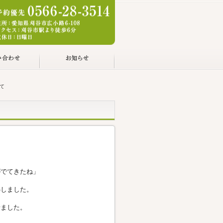
て
がでてきたね」
心しました。
せました。