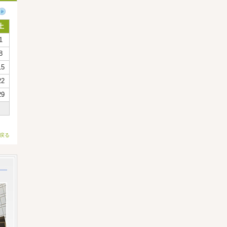
土
1
8
15
22
29
戻る