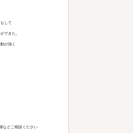
グもして
とができた。
反動が強く
痛などご相談ください