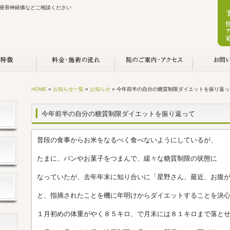
座骨神経痛などご相談ください
HOME
»
お知らせ一覧
»
お知らせ
» 今年前半の自分の糖質制限ダイエットを振り返っ
今年前半の自分の糖質制限ダイエットを振り返って
普段の食事からお米をなるべく食べないようにしているが、
たまに、パンやお菓子をつまんで、緩々な糖質制限の状態に
なっていたが、去年年末に知り合いに「星野さん、最近、お腹
と、指摘されたことを機に年明けからダイエットすることを決
１月初めの体重がやく８５キロ、で月末には８１キロまで落と