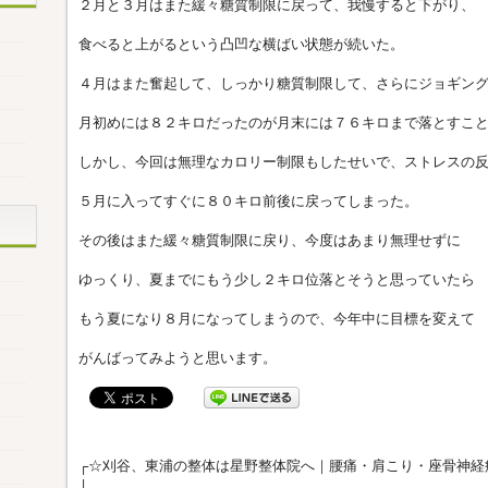
２月と３月はまた緩々糖質制限に戻って、我慢すると下がり、
食べると上がるという凸凹な横ばい状態が続いた。
４月はまた奮起して、しっかり糖質制限して、さらにジョギン
月初めには８２キロだったのが月末には７６キロまで落とすこ
しかし、今回は無理なカロリー制限もしたせいで、ストレスの
５月に入ってすぐに８０キロ前後に戻ってしまった。
その後はまた緩々糖質制限に戻り、今度はあまり無理せずに
ゆっくり、夏までにもう少し２キロ位落とそうと思っていたら
もう夏になり８月になってしまうので、今年中に目標を変えて
がんばってみようと思います。
┌☆刈谷、東浦の整体は星野整体院へ｜腰痛・肩こり・座骨神経
├─────────────────────────────────────┐