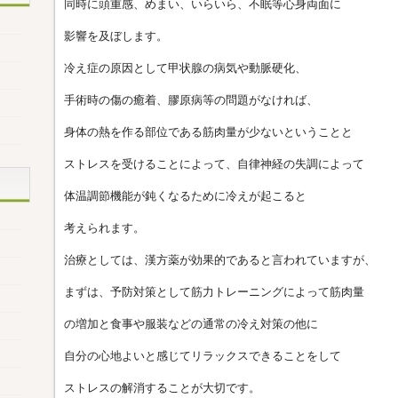
同時に頭重感、めまい、いらいら、不眠等心身両面に
影響を及ぼします。
冷え症の原因として甲状腺の病気や動脈硬化、
手術時の傷の癒着、膠原病等の問題がなければ、
身体の熱を作る部位である筋肉量が少ないということと
ストレスを受けることによって、自律神経の失調によって
体温調節機能が鈍くなるために冷えが起こると
考えられます。
治療としては、漢方薬が効果的であると言われていますが、
まずは、予防対策として筋力トレーニングによって筋肉量
の増加と食事や服装などの通常の冷え対策の他に
自分の心地よいと感じてリラックスできることをして
ストレスの解消することが大切です。